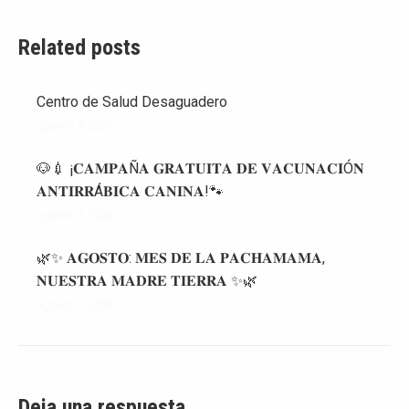
Related posts
Centro de Salud Desaguadero
agosto 4, 2026
🐶💉 ¡𝐂𝐀𝐌𝐏𝐀Ñ𝐀 𝐆𝐑𝐀𝐓𝐔𝐈𝐓𝐀 𝐃𝐄 𝐕𝐀𝐂𝐔𝐍𝐀𝐂𝐈Ó𝐍
𝐀𝐍𝐓𝐈𝐑𝐑Á𝐁𝐈𝐂𝐀 𝐂𝐀𝐍𝐈𝐍𝐀!🐾
agosto 4, 2026
🌿✨ 𝐀𝐆𝐎𝐒𝐓𝐎: 𝐌𝐄𝐒 𝐃𝐄 𝐋𝐀 𝐏𝐀𝐂𝐇𝐀𝐌𝐀𝐌𝐀,
𝐍𝐔𝐄𝐒𝐓𝐑𝐀 𝐌𝐀𝐃𝐑𝐄 𝐓𝐈𝐄𝐑𝐑𝐀 ✨🌿
agosto 1, 2026
Deja una respuesta