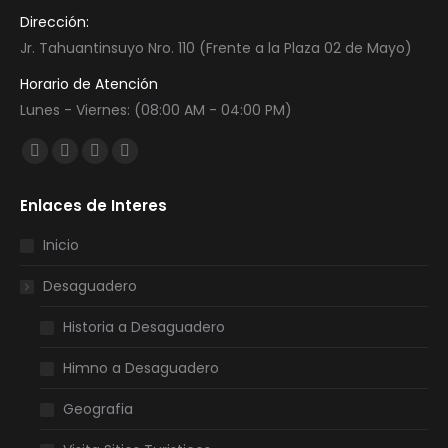
Dirección:
Jr. Tahuantinsuyo Nro. 110 (Frente a la Plaza 02 de Mayo)
Horario de Atención
Lunes - Viernes: (08:00 AM - 04:00 PM)
Encuéntranos en:
Facebook
Twitter
YouTube
Instagram
page
page
page
page
Enlaces de Interes
opens
opens
opens
opens
in
in
in
in
Inicio
new
new
new
new
Desaguadero
window
window
window
window
Historia a Desaguadero
Himno a Desaguadero
Geografia