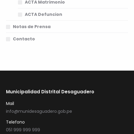
ACTA Matrimonio
ACTA Defuncion
Notas de Prensa
Contacto
Municipalidad Distrital Desaguadero
Mail
info@munidesaguadero.gob.pe
Telefono
051 999 999 999