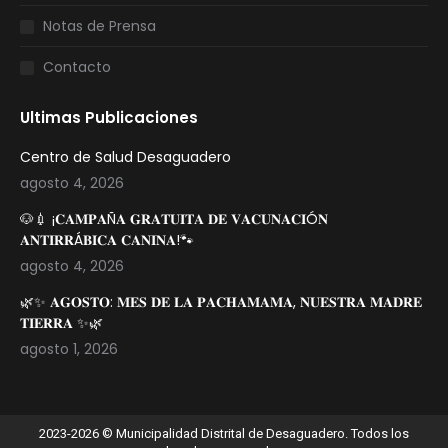
Notas de Prensa
Contacto
Ultimas Publicaciones
Centro de Salud Desaguadero
agosto 4, 2026
🐶💉 ¡𝐂𝐀𝐌𝐏𝐀Ñ𝐀 𝐆𝐑𝐀𝐓𝐔𝐈𝐓𝐀 𝐃𝐄 𝐕𝐀𝐂𝐔𝐍𝐀𝐂𝐈Ó𝐍
𝐀𝐍𝐓𝐈𝐑𝐑Á𝐁𝐈𝐂𝐀 𝐂𝐀𝐍𝐈𝐍𝐀!🐾
agosto 4, 2026
🌿✨ 𝐀𝐆𝐎𝐒𝐓𝐎: 𝐌𝐄𝐒 𝐃𝐄 𝐋𝐀 𝐏𝐀𝐂𝐇𝐀𝐌𝐀𝐌𝐀, 𝐍𝐔𝐄𝐒𝐓𝐑𝐀 𝐌𝐀𝐃𝐑𝐄
𝐓𝐈𝐄𝐑𝐑𝐀 ✨🌿
agosto 1, 2026
2023-2026 © Municipalidad Distrital de Desaguadero. Todos los