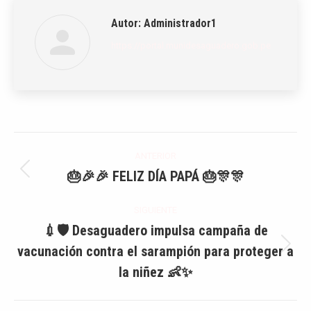
Autor:
Administrador1
https://portal.munidesaguadero.gob.pe
Navegación
ANTERIOR
entre
🎂🎉🎉 FELIZ DÍA PAPÁ 🎂🎊🎊
Publicación
anterior:
publicaciones
SIGUIENTE
💉🛡️ Desaguadero impulsa campaña de
vacunación contra el sarampión para proteger a
Publicación
siguiente:
la niñez 👶✨