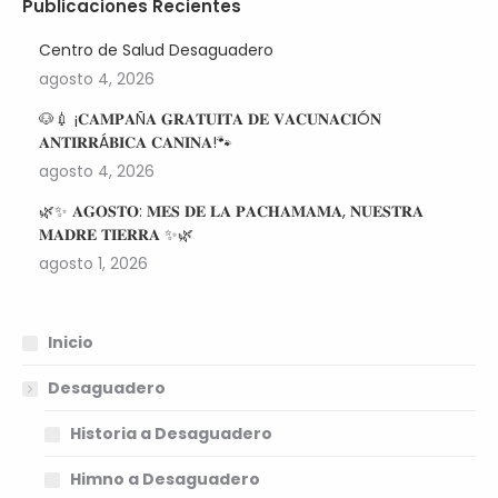
Publicaciones Recientes
Centro de Salud Desaguadero
agosto 4, 2026
🐶💉 ¡𝐂𝐀𝐌𝐏𝐀Ñ𝐀 𝐆𝐑𝐀𝐓𝐔𝐈𝐓𝐀 𝐃𝐄 𝐕𝐀𝐂𝐔𝐍𝐀𝐂𝐈Ó𝐍
𝐀𝐍𝐓𝐈𝐑𝐑Á𝐁𝐈𝐂𝐀 𝐂𝐀𝐍𝐈𝐍𝐀!🐾
agosto 4, 2026
🌿✨ 𝐀𝐆𝐎𝐒𝐓𝐎: 𝐌𝐄𝐒 𝐃𝐄 𝐋𝐀 𝐏𝐀𝐂𝐇𝐀𝐌𝐀𝐌𝐀, 𝐍𝐔𝐄𝐒𝐓𝐑𝐀
𝐌𝐀𝐃𝐑𝐄 𝐓𝐈𝐄𝐑𝐑𝐀 ✨🌿
agosto 1, 2026
Inicio
Desaguadero
Historia a Desaguadero
Himno a Desaguadero