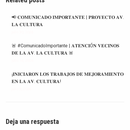
Related posts
📢 𝐂𝐎𝐌𝐔𝐍𝐈𝐂𝐀𝐃𝐎 𝐈𝐌𝐏𝐎𝐑𝐓𝐀𝐍𝐓𝐄 | 𝐏𝐑𝐎𝐘𝐄𝐂𝐓𝐎 𝐀𝐕.
𝐋𝐀 𝐂𝐔𝐋𝐓𝐔𝐑𝐀
julio 30, 2026
🚨 #ComunicadoImportante | 𝐀𝐓𝐄𝐍𝐂𝐈Ó𝐍 𝐕𝐄𝐂𝐈𝐍𝐎𝐒
𝐃𝐄 𝐋𝐀 𝐀𝐕. 𝐋𝐀 𝐂𝐔𝐋𝐓𝐔𝐑𝐀 🚨
julio 16, 2026
¡𝐈𝐍𝐈𝐂𝐈𝐀𝐑𝐎𝐍 𝐋𝐎𝐒 𝐓𝐑𝐀𝐁𝐀𝐉𝐎𝐒 𝐃𝐄 𝐌𝐄𝐉𝐎𝐑𝐀𝐌𝐈𝐄𝐍𝐓𝐎
𝐄𝐍 𝐋𝐀 𝐀𝐕. 𝐂𝐔𝐋𝐓𝐔𝐑𝐀!
julio 3, 2026
Deja una respuesta