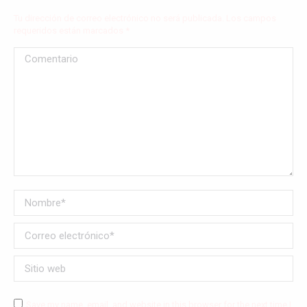
Tu dirección de correo electrónico no será publicada. Los campos
requeridos están marcados
*
Comentario
Nombre *
Correo electrónico *
Sitio web
Save my name, email, and website in this browser for the next time I