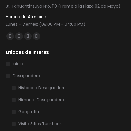
Jr. Tahuantinsuyo Nro. 110 (Frente a la Plaza 02 de Mayo)
Horario de Atención
Lunes - Viernes: (08:00 AM - 04:00 PM)
Encuéntranos en:
Facebook
Twitter
YouTube
Instagram
page
page
page
page
Enlaces de Interes
opens
opens
opens
opens
in
in
in
in
Inicio
new
new
new
new
Desaguadero
window
window
window
window
Historia a Desaguadero
Himno a Desaguadero
Geografia
Visita Sitios Turisticos