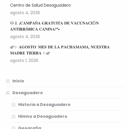
Centro de Salud Desaguadero
agosto 4, 2026
🐶💉 ¡𝐂𝐀𝐌𝐏𝐀Ñ𝐀 𝐆𝐑𝐀𝐓𝐔𝐈𝐓𝐀 𝐃𝐄 𝐕𝐀𝐂𝐔𝐍𝐀𝐂𝐈Ó𝐍
𝐀𝐍𝐓𝐈𝐑𝐑Á𝐁𝐈𝐂𝐀 𝐂𝐀𝐍𝐈𝐍𝐀!🐾
agosto 4, 2026
🌿✨ 𝐀𝐆𝐎𝐒𝐓𝐎: 𝐌𝐄𝐒 𝐃𝐄 𝐋𝐀 𝐏𝐀𝐂𝐇𝐀𝐌𝐀𝐌𝐀, 𝐍𝐔𝐄𝐒𝐓𝐑𝐀
𝐌𝐀𝐃𝐑𝐄 𝐓𝐈𝐄𝐑𝐑𝐀 ✨🌿
agosto 1, 2026
Inicio
Desaguadero
Historia a Desaguadero
Himno a Desaguadero
Geografia