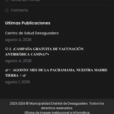
Contacto
Ultimas Publicaciones
Centro de Salud Desaguadero
agosto 4, 2026
🐶💉 ¡𝐂𝐀𝐌𝐏𝐀Ñ𝐀 𝐆𝐑𝐀𝐓𝐔𝐈𝐓𝐀 𝐃𝐄 𝐕𝐀𝐂𝐔𝐍𝐀𝐂𝐈Ó𝐍
𝐀𝐍𝐓𝐈𝐑𝐑Á𝐁𝐈𝐂𝐀 𝐂𝐀𝐍𝐈𝐍𝐀!🐾
agosto 4, 2026
🌿✨ 𝐀𝐆𝐎𝐒𝐓𝐎: 𝐌𝐄𝐒 𝐃𝐄 𝐋𝐀 𝐏𝐀𝐂𝐇𝐀𝐌𝐀𝐌𝐀, 𝐍𝐔𝐄𝐒𝐓𝐑𝐀 𝐌𝐀𝐃𝐑𝐄
𝐓𝐈𝐄𝐑𝐑𝐀 ✨🌿
agosto 1, 2026
2023-2026 © Municipalidad Distrital de Desaguadero. Todos los
derechos reservados.
Oficina de Imagen Institucional e Informática