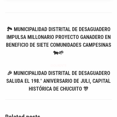
Navegación
ANTERIOR
entre
🏞️ MUNICIPALIDAD DISTRITAL DE DESAGUADERO
IMPULSA MILLONARIO PROYECTO GANADERO EN
publicaciones
Publicación
BENEFICIO DE SIETE COMUNIDADES CAMPESINAS
anterior:
🐄🌱
SIGUIENTE
🎉 MUNICIPALIDAD DISTRITAL DE DESAGUADERO
SALUDA EL 198.° ANIVERSARIO DE JULI, CAPITAL
Publicación
siguiente:
HISTÓRICA DE CHUCUITO 🎊