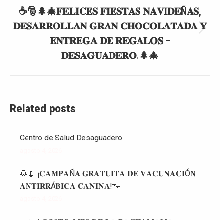
☕🎅🌲🎄𝐅𝐄𝐋𝐈𝐂𝐄𝐒 𝐅𝐈𝐄𝐒𝐓𝐀𝐒 𝐍𝐀𝐕𝐈𝐃𝐄Ñ𝐀𝐒,
𝐃𝐄𝐒𝐀𝐑𝐑𝐎𝐋𝐋𝐀𝐍 𝐆𝐑𝐀𝐍 𝐂𝐇𝐎𝐂𝐎𝐋𝐀𝐓𝐀𝐃𝐀 𝐘
Publicación
𝐄𝐍𝐓𝐑𝐄𝐆𝐀 𝐃𝐄 𝐑𝐄𝐆𝐀𝐋𝐎𝐒 –
siguiente:
𝐃𝐄𝐒𝐀𝐆𝐔𝐀𝐃𝐄𝐑𝐎.🌲🎄
Related posts
Centro de Salud Desaguadero
agosto 4, 2026
🐶💉 ¡𝐂𝐀𝐌𝐏𝐀Ñ𝐀 𝐆𝐑𝐀𝐓𝐔𝐈𝐓𝐀 𝐃𝐄 𝐕𝐀𝐂𝐔𝐍𝐀𝐂𝐈Ó𝐍
𝐀𝐍𝐓𝐈𝐑𝐑Á𝐁𝐈𝐂𝐀 𝐂𝐀𝐍𝐈𝐍𝐀!🐾
agosto 4, 2026