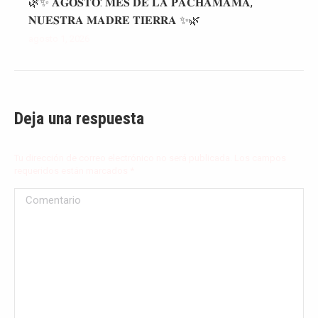
🌿✨ 𝐀𝐆𝐎𝐒𝐓𝐎: 𝐌𝐄𝐒 𝐃𝐄 𝐋𝐀 𝐏𝐀𝐂𝐇𝐀𝐌𝐀𝐌𝐀,
𝐍𝐔𝐄𝐒𝐓𝐑𝐀 𝐌𝐀𝐃𝐑𝐄 𝐓𝐈𝐄𝐑𝐑𝐀 ✨🌿
agosto 1, 2026
Deja una respuesta
Tu dirección de correo electrónico no será publicada. Los campos
requeridos están marcados
*
Comentario