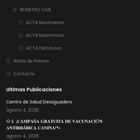
REGISTRO CIVIL
ACTA Nacimiento
ACTA Matrimonio
ACTA Defuncion
Notas de Prensa
Contacto
Ultimas Publicaciones
Centro de Salud Desaguadero
agosto 4, 2026
🐶💉 ¡𝐂𝐀𝐌𝐏𝐀Ñ𝐀 𝐆𝐑𝐀𝐓𝐔𝐈𝐓𝐀 𝐃𝐄 𝐕𝐀𝐂𝐔𝐍𝐀𝐂𝐈Ó𝐍
𝐀𝐍𝐓𝐈𝐑𝐑Á𝐁𝐈𝐂𝐀 𝐂𝐀𝐍𝐈𝐍𝐀!🐾
agosto 4, 2026