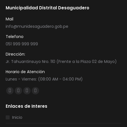
Municipalidad Distrital Desaguadero
Mail
info@munidesaguadero.gob.pe
Telefono
051 999 999 999
Dirección:
Jr. Tahuantinsuyo Nro. 110 (Frente a la Plaza 02 de Mayo)
Horario de Atención
Lunes - Viernes: (08:00 AM - 04:00 PM)
Encuéntranos en:
Facebook
Twitter
YouTube
Instagram
page
page
page
page
Enlaces de Interes
opens
opens
opens
opens
in
in
in
in
Inicio
new
new
new
new