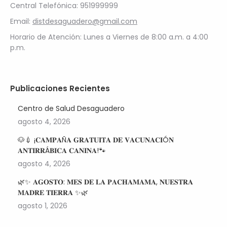
Central Telefónica: 951999999
Email:
distdesaguadero@gmail.com
Horario de Atención: Lunes a Viernes de 8:00 a.m. a 4:00
p.m.
Publicaciones Recientes
Centro de Salud Desaguadero
agosto 4, 2026
🐶💉 ¡𝐂𝐀𝐌𝐏𝐀Ñ𝐀 𝐆𝐑𝐀𝐓𝐔𝐈𝐓𝐀 𝐃𝐄 𝐕𝐀𝐂𝐔𝐍𝐀𝐂𝐈Ó𝐍
𝐀𝐍𝐓𝐈𝐑𝐑Á𝐁𝐈𝐂𝐀 𝐂𝐀𝐍𝐈𝐍𝐀!🐾
agosto 4, 2026
🌿✨ 𝐀𝐆𝐎𝐒𝐓𝐎: 𝐌𝐄𝐒 𝐃𝐄 𝐋𝐀 𝐏𝐀𝐂𝐇𝐀𝐌𝐀𝐌𝐀, 𝐍𝐔𝐄𝐒𝐓𝐑𝐀
𝐌𝐀𝐃𝐑𝐄 𝐓𝐈𝐄𝐑𝐑𝐀 ✨🌿
agosto 1, 2026